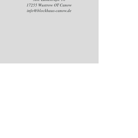
17255 Wustrow OT Canow
info@blockhaus-canow.de